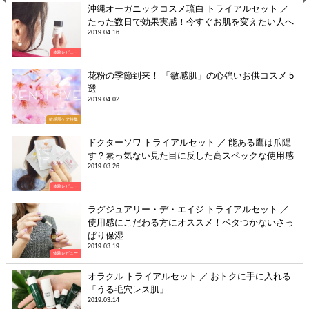
沖縄オーガニックコスメ琉白 トライアルセット ／
たった数日で効果実感！今すぐお肌を変えたい人へ
2019.04.16
体験レビュー
花粉の季節到来！ 「敏感肌」の心強いお供コスメ 5
選
2019.04.02
敏感肌ケア特集
ドクターソワ トライアルセット ／ 能ある鷹は爪隠
す？素っ気ない見た目に反した高スペックな使用感
2019.03.26
体験レビュー
ラグジュアリー・デ・エイジ トライアルセット ／
使用感にこだわる方にオススメ！ベタつかないさっ
ぱり保湿
2019.03.19
体験レビュー
オラクル トライアルセット ／ おトクに手に入れる
「うる毛穴レス肌」
2019.03.14