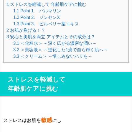
1
ストレスを軽減して 年齢肌ケアに挑む
1.1
Point 1. パルマリン
1.2
Point 2. ジンセンX
1.3
Point 3. ビルベリー葉エキス
2
お肌が焦げる！？
3
安心と美肌を両立 アイテムとその成分は？
3.1
＜化粧水＞ ～深く広がる濃密な潤い～
3.2
＜美容液＞ ～進化した1滴で自ら輝く肌へ～
3.3
＜クリーム＞ ～惜しみないハリを～
ストレスを軽減して
年齢肌ケアに挑む
敏感
ストレスはお肌を
にし