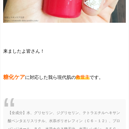
来ましたよ皆さん！
糖化ケア
に対応した我ら現代肌の
救世主
です。
【全成分】水、グリセリン、ジグリセリン、テトラエチルヘキサン
酸ペンタエリスリチル、水添ポリオレフィン（Ｃ６－１２）、プロ
パンジオール、ＢＧ、水添ナタネ種子油、水添レシチン、ＰＥＧ－