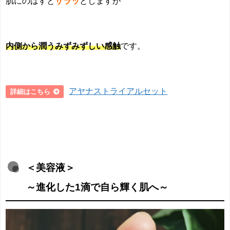
肌にのばすと
サラッ
としますが
内側から潤うみずみずしい感触
です。
アヤナストライアルセット
詳細はこちら
＜美容液＞
～進化した1滴で自ら輝く肌へ～