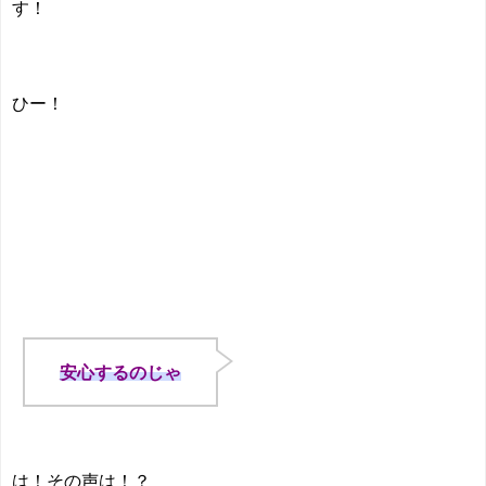
す！
ひー！
安心するのじゃ
は！その声は！？