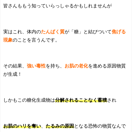
皆さんももう知っていらっしゃるかもしれませんが
実はこれ、体内の
たんぱく質
が「糖」と結びついて
焦げる
現象
のことを言うんです。
その結果、
強い毒性
を持ち、
お肌の老化
を進める原因物質
が生成！
しかもこの糖化生成物は
分解されることなく蓄積
され
お肌のハリを奪い
、
たるみの原因
となる恐怖の物質なんで