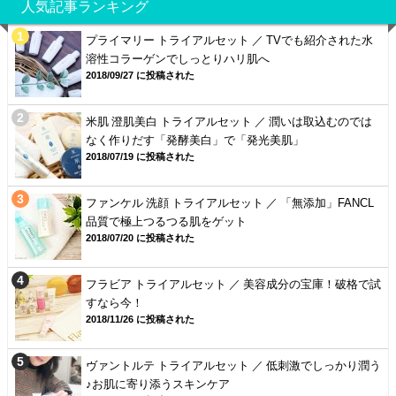
人気記事ランキング
プライマリー トライアルセット ／ TVでも紹介された水
溶性コラーゲンでしっとりハリ肌へ
2018/09/27 に投稿された
米肌 澄肌美白 トライアルセット ／ 潤いは取込むのでは
なく作りだす「発酵美白」で「発光美肌」
2018/07/19 に投稿された
ファンケル 洗顔 トライアルセット ／ 「無添加」FANCL
品質で極上つるつる肌をゲット
2018/07/20 に投稿された
フラビア トライアルセット ／ 美容成分の宝庫！破格で試
すなら今！
2018/11/26 に投稿された
ヴァントルテ トライアルセット ／ 低刺激でしっかり潤う
♪お肌に寄り添うスキンケア