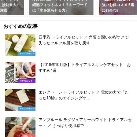
細胞フィットネス！？キーワード
強いお供コスメ 5選
は「水を巡らせる力」
2019/04/02
2018/12/03
おすすめの記事
四季彩 トライアルセット ／ 角質＆潤いのWケアで
失ったツルツル肌を取り戻す…
トライアルセット
【2018年10月版】トライアルスキンケアセット お
すすめ4選
おすすめセレクト
エレクトーレ トライアルセット ／ 電位の力で「た
った10秒」のエイジングケ…
トライアルセット
アンプルール ラグジュアリーホワイト トライアルセ
ット ／ さっぱり使用感で…
体験レビュー