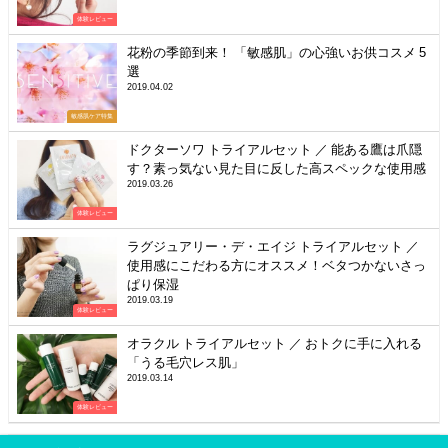
体験レビュー
花粉の季節到来！ 「敏感肌」の心強いお供コスメ 5
選
2019.04.02
敏感肌ケア特集
ドクターソワ トライアルセット ／ 能ある鷹は爪隠
す？素っ気ない見た目に反した高スペックな使用感
2019.03.26
体験レビュー
ラグジュアリー・デ・エイジ トライアルセット ／
使用感にこだわる方にオススメ！ベタつかないさっ
ぱり保湿
2019.03.19
体験レビュー
オラクル トライアルセット ／ おトクに手に入れる
「うる毛穴レス肌」
2019.03.14
体験レビュー