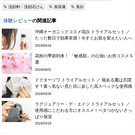
洗顔料・洗顔石けん
美容液
美白
体験レビュー
の関連記事
沖縄オーガニックコスメ琉白 トライアルセット ／
たった数日で効果実感！今すぐお肌を変えたい人へ
2019/04/16
花粉の季節到来！ 「敏感肌」の心強いお供コスメ 5
選
2019/04/02
ドクターソワ トライアルセット ／ 能ある鷹は爪隠
す？素っ気ない見た目に反した高スペックな使用感
2019/03/26
ラグジュアリー・デ・エイジ トライアルセット ／
使用感にこだわる方にオススメ！ベタつかないさっ
ぱり保湿
2019/03/19