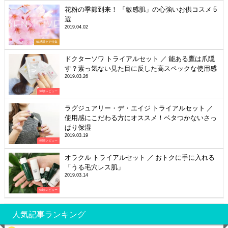
花粉の季節到来！ 「敏感肌」の心強いお供コスメ 5
選
2019.04.02
敏感肌ケア特集
ドクターソワ トライアルセット ／ 能ある鷹は爪隠
す？素っ気ない見た目に反した高スペックな使用感
2019.03.26
体験レビュー
ラグジュアリー・デ・エイジ トライアルセット ／
使用感にこだわる方にオススメ！ベタつかないさっ
ぱり保湿
2019.03.19
体験レビュー
オラクル トライアルセット ／ おトクに手に入れる
「うる毛穴レス肌」
2019.03.14
体験レビュー
人気記事ランキング