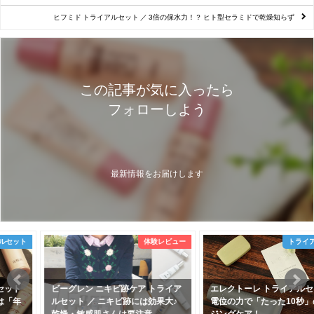
ヒフミド トライアルセット ／ 3倍の保水力！？ ヒト型セラミドで乾燥知らず
この記事が気に入ったら
フォローしよう
最新情報をお届けします
体験レビュー
トライアルセット
ビーグレン ニキビ跡ケア トライア
エレクトーレ トライアルセット ／
ルセット ／ ニキビ跡には効果大♪
電位の力で「たった10秒」のエイ
乾燥・敏感肌さんは要注意
ジングケア！