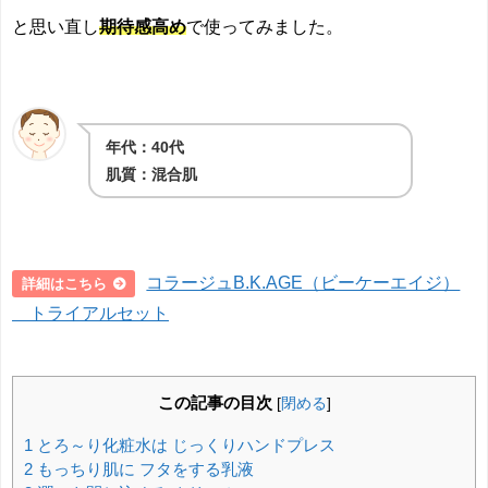
と思い直し
期待感高め
で使ってみました。
年代：40代
肌質：混合肌
コラージュB.K.AGE（ビーケーエイジ）
詳細はこちら
トライアルセット
この記事の目次
[
閉める
]
1
とろ～り化粧水は じっくりハンドプレス
2
もっちり肌に フタをする乳液