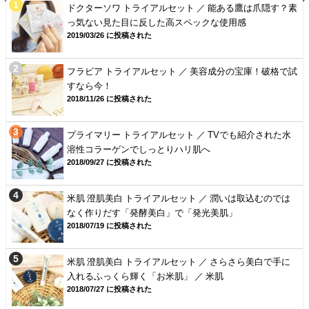
ドクターソワ トライアルセット ／ 能ある鷹は爪隠す？素
っ気ない見た目に反した高スペックな使用感
2019/03/26 に投稿された
フラビア トライアルセット ／ 美容成分の宝庫！破格で試
すなら今！
2018/11/26 に投稿された
プライマリー トライアルセット ／ TVでも紹介された水
溶性コラーゲンでしっとりハリ肌へ
2018/09/27 に投稿された
米肌 澄肌美白 トライアルセット ／ 潤いは取込むのでは
なく作りだす「発酵美白」で「発光美肌」
2018/07/19 に投稿された
米肌 澄肌美白 トライアルセット ／ さらさら美白で手に
入れるふっくら輝く「お米肌」 ／ 米肌
2018/07/27 に投稿された