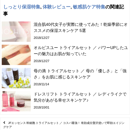
しっとり保湿特集
,
体験レビュー
,
敏感肌ケア特集
の関連記
事
混合肌40代女子が実際に使ってみた！乾燥季節にオ
ススメの保湿スキンケア 5選
2018/12/27
オルビスユー トライアルセット ／ パワーUPしたユ
ーの魅力はお肌が知っていた
2018/12/27
母の滴 トライアルセット ／ 母の「優しさ」と「強
さ」をお肌に感じるスキンケア
2018/11/14
ドレスリフト トライアルセット ／ レディライクで
気分があがる幸せスキンケア♪
2018/10/01
JFエッセンス 幹細胞 トライアルセット ／ コスパ最強！ 有効成分贅沢使いで即効エイジン
グケア